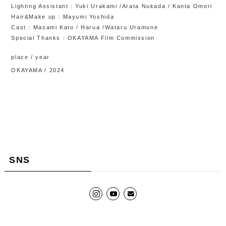
Lighting Assistant : Yuki Urakami /Arata Nukada / Kanta Omori
Hair&Make up : Mayumi Yoshida
Cast : Masami Kato / Harua /Wataru Uramune
Special Thanks : OKAYAMA Film Commission
place / year
OKAYAMA / 2024
SNS