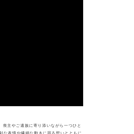
、喪主やご遺族に寄り添いながら一つひと
真剣な表情や繊細な動きに宿る想いとともに