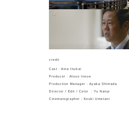
credit
Cast : Aina Inukai
Producer : Atsuo Inoue
Production Manager : Ayaka Shimada
Director / Edit / Color : Yu Nanjo
Cinematographer：Kouki Umetani