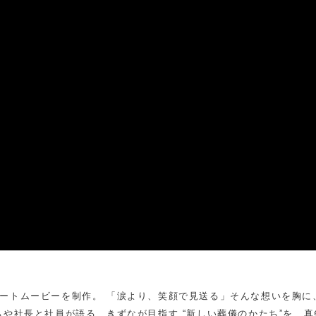
ートムービーを制作。 「涙より、笑顔で見送る」そんな想いを胸に
ちや社長と社員が語る、きずなが目指す “新しい葬儀のかたち”を、